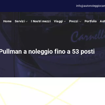
info@autonoleggiocarne
Home
Servizi
I Nostri mezzi
Viaggi
Prezzi
Portfolio
Aut
lman a noleggio fino a 53 posti