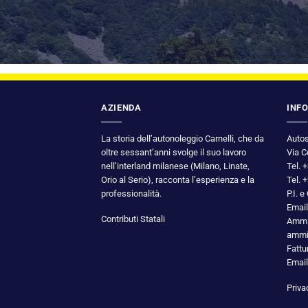
AZIENDA
INF
La storia dell’autonoleggio Carnelli, che da
Autos
oltre sessant’anni svolge il suo lavoro
Via C
nell’interland milanese (Milano, Linate,
Tel. 
Orio al Serio), racconta l’esperienza e la
Tel. 
professionalità.
P.I. 
Email
Contributi Statali
Ammin
ammin
Fattu
Email
Priva