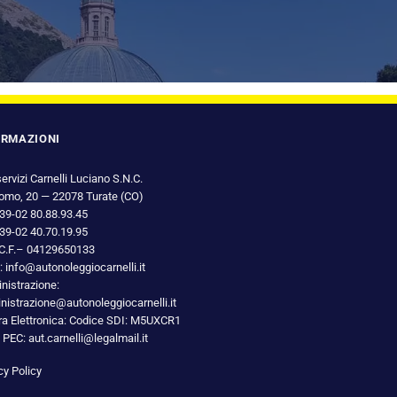
ORMAZIONI
ervizi Carnelli Luciano S.N.C.
omo, 20 — 22078 Turate (CO)
+39-02 80.88.93.45
+39-02 40.70.19.95
e C.F.– 04129650133
: info@autonoleggiocarnelli.it
istrazione:
istrazione@autonoleggiocarnelli.it
ra Elettronica: Codice SDI: M5UXCR1
 PEC: aut.carnelli@legalmail.it
cy Policy