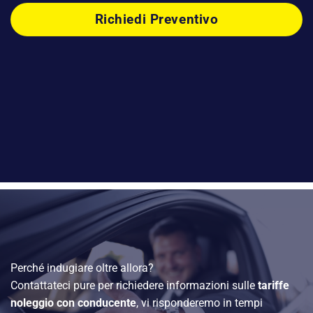
Richiedi Preventivo
Perché indugiare oltre allora?
Contattateci pure per richiedere informazioni sulle
tariffe
noleggio con conducente
, vi risponderemo in tempi