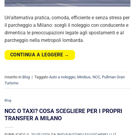
Un’alternativa pratica, comoda, efficiente e senza stress per
il parcheggio a Milano: scegli il noleggio con conducente e
dimentica le preoccupazioni legate agli spostamenti e al
parcheggio nella metropoli lombarda.
CONTINUA A LEGGERE
→
Inserito in
Blog
|
Taggato
Auto a noleggio
,
Minibus
,
NCC
,
Pullman Gran
Turismo
Blog
NCC O TAXI? COSA SCEGLIERE PER I PROPRI
TRANSFER A MILANO
PUBBLICATO IL
20/05/2026
DA
INFO@AUTONOLEGGIOCARNELLI.IT