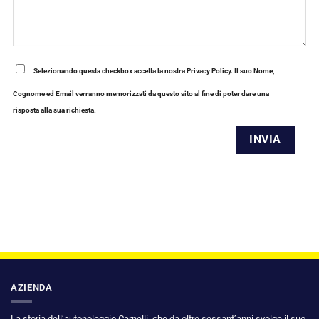
Selezionando questa checkbox accetta la nostra Privacy Policy. Il suo Nome,
Cognome ed Email verranno memorizzati da questo sito al fine di poter dare una
risposta alla sua richiesta.
AZIENDA
La storia dell’autonoleggio Carnelli, che da oltre sessant’anni svolge il suo