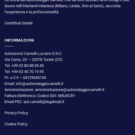
lavoro nell’interland milanese (Milano, Linate, Orio al Serio), racconta
l’esperienza e la professionalità.
Contributi Statali
INFORMAZIONI
Autoservizi Carnelli Luciano S.N.C.
Via Como, 20 — 22078 Turate (CO)
Tel. +39-02 80.88.93.45
Tel. +39-02 40.70.19.95
P.I. e C.F.– 04129650133
Email: info@autonoleggiocarnelli.it
Amministrazione: amministrazione@autonoleggiocarnelli.it
Fattura Elettronica: Codice SDI: M5UXCR1
Email PEC: aut.carnelli@legalmail.it
Privacy Policy
Cookie Policy