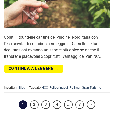
Goditi il tour delle cantine del vino nel Nord Italia con
l’esclusività dei minibus a noleggio di Carnelli. Le tue
degustazioni avranno un sapore più dolce se anche il
transfer è piacevole! Scopri tuttii vantaggi dei van NCC.
CONTINUA A LEGGERE
→
Inserito in
Blog
|
Taggato
NCC
,
Pellegrinaggi
,
Pullman Gran Turismo
1
2
3
4
…
7