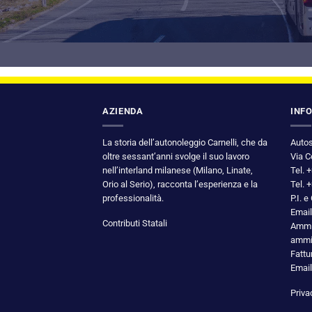
AZIENDA
INF
La storia dell’autonoleggio Carnelli, che da
Autos
oltre sessant’anni svolge il suo lavoro
Via C
nell’interland milanese (Milano, Linate,
Tel. 
Orio al Serio), racconta l’esperienza e la
Tel. 
professionalità.
P.I. 
Email
Contributi Statali
Ammin
ammin
Fattu
Email
Priva