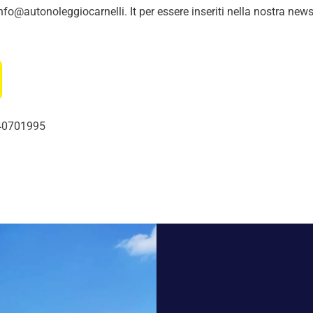
nfo@autonoleggiocarnelli. It per essere inseriti nella nostra newsl
240701995