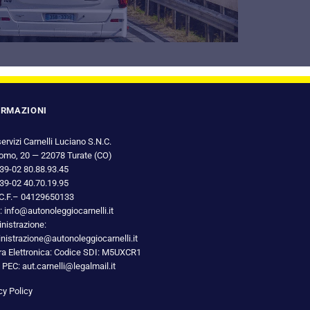
ORMAZIONI
ervizi Carnelli Luciano S.N.C.
omo, 20 — 22078 Turate (CO)
+39-02 80.88.93.45
+39-02 40.70.19.95
e C.F.– 04129650133
: info@autonoleggiocarnelli.it
istrazione:
istrazione@autonoleggiocarnelli.it
ra Elettronica: Codice SDI: M5UXCR1
 PEC: aut.carnelli@legalmail.it
cy Policy