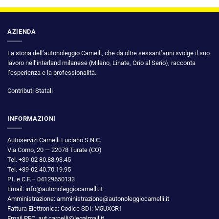
AZIENDA
La storia dell’autonoleggio Carnelli, che da oltre sessant’anni svolge il suo
lavoro nell’interland milanese (Milano, Linate, Orio al Serio), racconta
l’esperienza e la professionalità.
Contributi Statali
INFORMAZIONI
Autoservizi Carnelli Luciano S.N.C.
Via Como, 20 — 22078 Turate (CO)
Tel. +39-02 80.88.93.45
Tel. +39-02 40.70.19.95
P.I. e C.F.– 04129650133
Email: info@autonoleggiocarnelli.it
Amministrazione: amministrazione@autonoleggiocarnelli.it
Fattura Elettronica: Codice SDI: M5UXCR1
Email PEC: aut.carnelli@legalmail.it