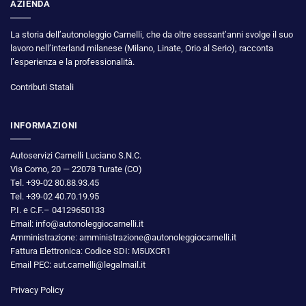
AZIENDA
La storia dell’autonoleggio Carnelli, che da oltre sessant’anni svolge il suo
lavoro nell’interland milanese (Milano, Linate, Orio al Serio), racconta
l’esperienza e la professionalità.
Contributi Statali
INFORMAZIONI
Autoservizi Carnelli Luciano S.N.C.
Via Como, 20 — 22078 Turate (CO)
Tel. +39-02 80.88.93.45
Tel. +39-02 40.70.19.95
P.I. e C.F.– 04129650133
Email: info@autonoleggiocarnelli.it
Amministrazione: amministrazione@autonoleggiocarnelli.it
Fattura Elettronica: Codice SDI: M5UXCR1
Email PEC: aut.carnelli@legalmail.it
Privacy Policy