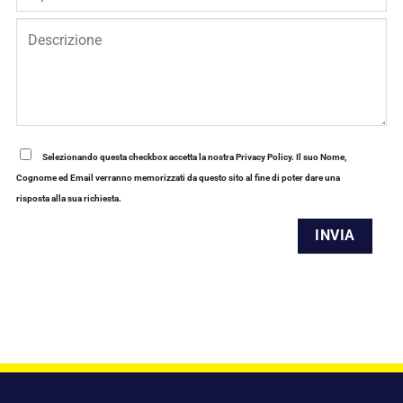
Selezionando questa checkbox accetta la nostra Privacy Policy. Il suo Nome,
Cognome ed Email verranno memorizzati da questo sito al fine di poter dare una
risposta alla sua richiesta.