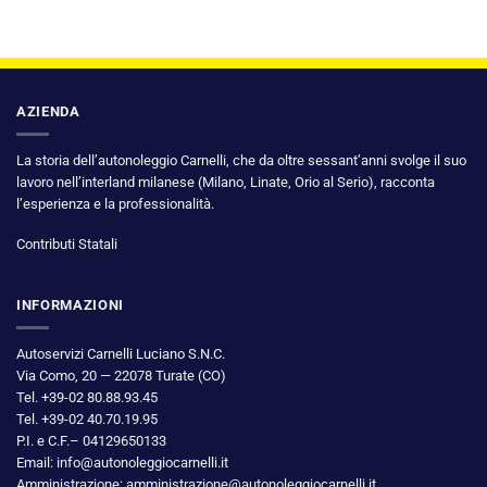
AZIENDA
La storia dell’autonoleggio Carnelli, che da oltre sessant’anni svolge il suo
lavoro nell’interland milanese (Milano, Linate, Orio al Serio), racconta
l’esperienza e la professionalità.
Contributi Statali
INFORMAZIONI
Autoservizi Carnelli Luciano S.N.C.
Via Como, 20 — 22078 Turate (CO)
Tel. +39-02 80.88.93.45
Tel. +39-02 40.70.19.95
P.I. e C.F.– 04129650133
Email: info@autonoleggiocarnelli.it
Amministrazione: amministrazione@autonoleggiocarnelli.it