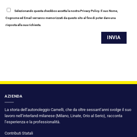
Selezionando questa checkbox accetta la nostra Privacy Policy. Il suo Nome,
Cognome ed Email verranno memorizzati da questo sito al fine di poter dare una
risposta alla sua richiesta.
AZIENDA
La storia dell’autonoleggio Carnelli, che da oltre sessant’anni svolge il suo
lavoro nell’interland milanese (Milano, Linate, Orio al Serio), racconta
l’esperienza e la professionalità.
Contributi Statali