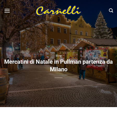
Salta
ai
contenuti
Blog
Mercatini di Natale in Pullman partenza da
Milano