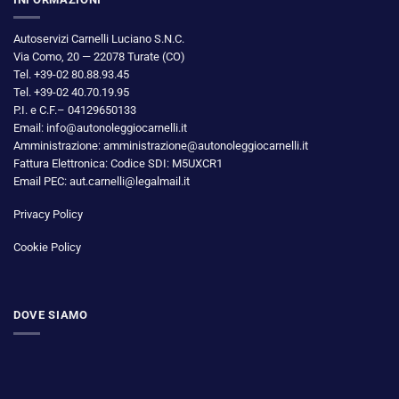
Autoservizi Carnelli Luciano S.N.C.
Via Como, 20 — 22078 Turate (CO)
Tel. +39-02 80.88.93.45
Tel. +39-02 40.70.19.95
P.I. e C.F.– 04129650133
Email: info@autonoleggiocarnelli.it
Amministrazione: amministrazione@autonoleggiocarnelli.it
Fattura Elettronica: Codice SDI: M5UXCR1
Email PEC: aut.carnelli@legalmail.it
Privacy Policy
Cookie Policy
DOVE SIAMO