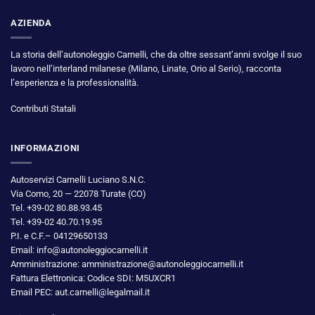
AZIENDA
La storia dell’autonoleggio Carnelli, che da oltre sessant’anni svolge il suo
lavoro nell’interland milanese (Milano, Linate, Orio al Serio), racconta
l’esperienza e la professionalità.
Contributi Statali
INFORMAZIONI
Autoservizi Carnelli Luciano S.N.C.
Via Como, 20 — 22078 Turate (CO)
Tel. +39-02 80.88.93.45
Tel. +39-02 40.70.19.95
P.I. e C.F.– 04129650133
Email: info@autonoleggiocarnelli.it
Amministrazione: amministrazione@autonoleggiocarnelli.it
Fattura Elettronica: Codice SDI: M5UXCR1
Email PEC: aut.carnelli@legalmail.it