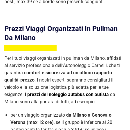
posti; max 39 se a bordo sono presenti congiunti.
Prezzi Viaggi Organizzati In Pullman
Da Milano
Per i tuoi viaggi organizzati in pullman da Milano, affidati
al servizio professionale dell’Autonoleggio Carnelli, che ti
garantirà
comfort e sicurezza ad un ottimo rapporto
qualità-prezzo
. I nostri esperti sapranno consigliarti il
veicolo e la soluzione logistica più adatta per le tue
esigenze.
I prezzi del noleggio autobus con autista
da
Milano sono alla portata di tutti; ad esempio:
per un viaggio organizzato
da Milano a Genova o
Verona (max 12 ore)
, se il gruppo è inferiore ai 20
partecipanti la tariffa è pari a
370 €
; se invece i