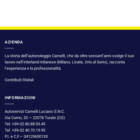
AZIENDA
La storia dell’autonoleggio Carnelli, che da oltre sessant’anni svolge il suo
lavoro nell’interland milanese (Milano, Linate, Orio al Serio), racconta
l’esperienza e la professionalità.
Contributi Statali
INFORMAZIONI
Autoservizi Carnelli Luciano S.N.C.
Via Como, 20 — 22078 Turate (CO)
Tel. +39-02 80.88.93.45
Tel. +39-02 40.70.19.95
P.I. e C.F.– 04129650133