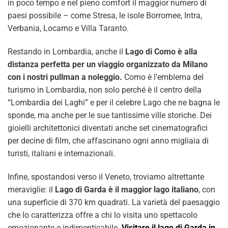
in poco tempo e nel pieno comfort il maggior numero di
paesi possibile – come Stresa, le isole Borromee, Intra,
Verbania, Locarno e Villa Taranto.
Restando in Lombardia, anche il
Lago di Como è alla
distanza perfetta per un viaggio organizzato da Milano
con i nostri pullman a noleggio.
Como è l’emblema del
turismo in Lombardia, non solo perché è il centro della
“Lombardia dei Laghi” e per il celebre Lago che ne bagna le
sponde, ma anche per le sue tantissime ville storiche. Dei
gioielli architettonici diventati anche set cinematografici
per decine di film, che affascinano ogni anno migliaia di
turisti, italiani e internazionali.
Infine, spostandosi verso il Veneto, troviamo altrettante
meraviglie: il
Lago di Garda è il maggior lago italiano
, con
una superficie di 370 km quadrati. La varietà del paesaggio
che lo caratterizza offre a chi lo visita uno spettacolo
emozionante e indimenticabile.
Visitare il lago di Garda in