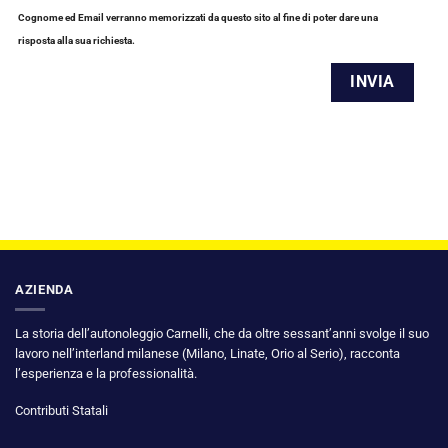
Cognome ed Email verranno memorizzati da questo sito al fine di poter dare una
risposta alla sua richiesta.
AZIENDA
La storia dell’autonoleggio Carnelli, che da oltre sessant’anni svolge il suo
lavoro nell’interland milanese (Milano, Linate, Orio al Serio), racconta
l’esperienza e la professionalità.
Contributi Statali