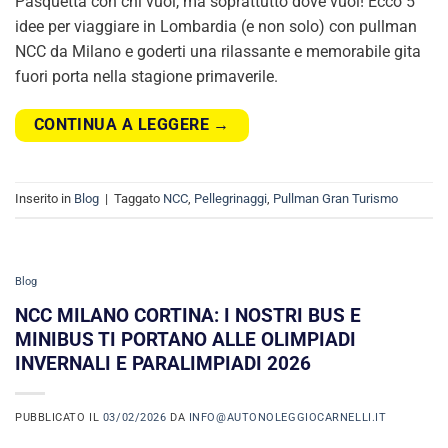
Pasquetta con chi vuoi, ma soprattutto dove vuoi! Ecco 5
idee per viaggiare in Lombardia (e non solo) con pullman
NCC da Milano e goderti una rilassante e memorabile gita
fuori porta nella stagione primaverile.
CONTINUA A LEGGERE
→
Inserito in
Blog
|
Taggato
NCC
,
Pellegrinaggi
,
Pullman Gran Turismo
Blog
NCC MILANO CORTINA: I NOSTRI BUS E
MINIBUS TI PORTANO ALLE OLIMPIADI
INVERNALI E PARALIMPIADI 2026
PUBBLICATO IL
03/02/2026
DA
INFO@AUTONOLEGGIOCARNELLI.IT