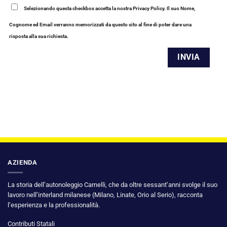
Selezionando questa checkbox accetta la nostra Privacy Policy. Il suo Nome,
Cognome ed Email verranno memorizzati da questo sito al fine di poter dare una
risposta alla sua richiesta.
AZIENDA
La storia dell’autonoleggio Carnelli, che da oltre sessant’anni svolge il suo
lavoro nell’interland milanese (Milano, Linate, Orio al Serio), racconta
l’esperienza e la professionalità.
Contributi Statali