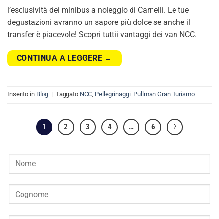
l’esclusività dei minibus a noleggio di Carnelli. Le tue
degustazioni avranno un sapore più dolce se anche il
transfer è piacevole! Scopri tuttii vantaggi dei van NCC.
CONTINUA A LEGGERE
→
Inserito in
Blog
|
Taggato
NCC
,
Pellegrinaggi
,
Pullman Gran Turismo
1
2
3
4
…
6